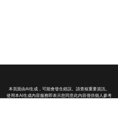
本頁面由AI生成，可能會發生錯誤。請查核重要資訊。
使用本AI生成內容服務即表示您同意此內容僅供個人參考
非商業用途，任何轉載分享皆不得違反法律或侵犯智慧財
產權，且您了解輸出內容可能不準確，所有爭議東森娛樂
保有最終解釋權