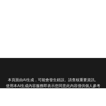
本頁面由AI生成，可能會發生錯誤。請查核重要資訊。
使用本AI生成內容服務即表示您同意此內容僅供個人參考
非商業用途，任何轉載分享皆不得違反法律或侵犯智慧財
產權，且您了解輸出內容可能不準確，所有爭議東森娛樂
保有最終解釋權