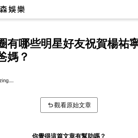
圈有哪些明星好友祝賀楊祐
爸媽？
zing...
觀看原始文章
你覺得這篇文章有幫助嗎？