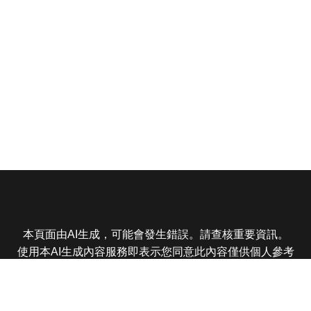
本頁面由AI生成，可能會發生錯誤。請查核重要資訊。
使用本AI生成內容服務即表示您同意此內容僅供個人參考
非商業用途，任何轉載分享皆不得違反法律或侵犯智慧財
產權，且您了解輸出內容可能不準確，所有爭議東森娛樂
保有最終解釋權