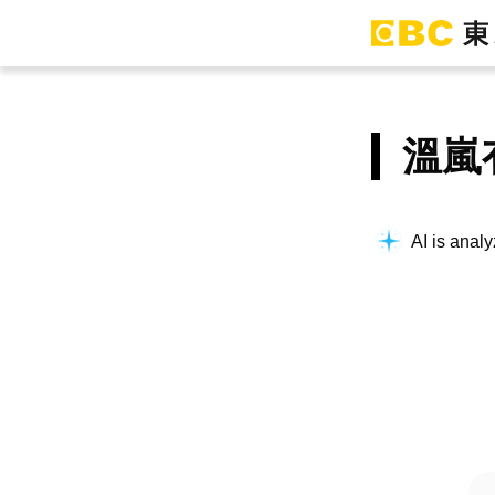
溫嵐
AI is analy