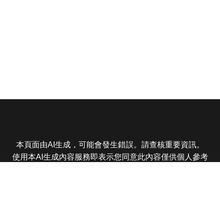
本頁面由AI生成，可能會發生錯誤。請查核重要資訊。
使用本AI生成內容服務即表示您同意此內容僅供個人參考
非商業用途，任何轉載分享皆不得違反法律或侵犯智慧財
產權，且您了解輸出內容可能不準確，所有爭議東森娛樂
保有最終解釋權