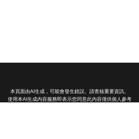
本頁面由AI生成，可能會發生錯誤。請查核重要資訊。
使用本AI生成內容服務即表示您同意此內容僅供個人參考
非商業用途，任何轉載分享皆不得違反法律或侵犯智慧財
產權，且您了解輸出內容可能不準確，所有爭議東森娛樂
保有最終解釋權