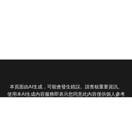
本頁面由AI生成，可能會發生錯誤。請查核重要資訊。
使用本AI生成內容服務即表示您同意此內容僅供個人參考
非商業用途，任何轉載分享皆不得違反法律或侵犯智慧財
產權，且您了解輸出內容可能不準確，所有爭議東森娛樂
保有最終解釋權