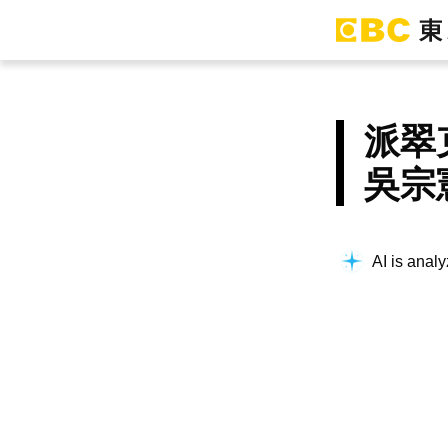
派翠
吳宗
AI is analy