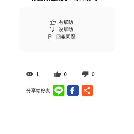
有幫助
沒幫助
回報問題
1
0
0
分享給好友