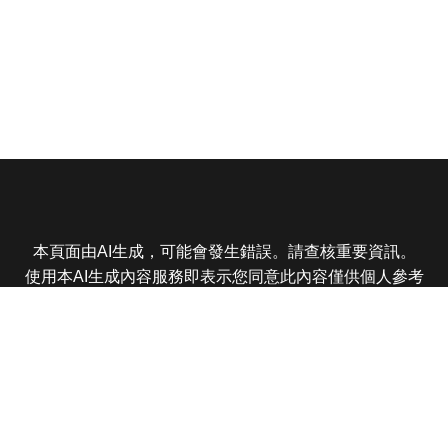
本頁面由AI生成，可能會發生錯誤。請查核重要資訊。
使用本AI生成內容服務即表示您同意此內容僅供個人參考
非商業用途，任何轉載分享皆不得違反法律或侵犯智慧財
產權，且您了解輸出內容可能不準確，所有爭議東森娛樂
保有最終解釋權
東森電視 版權所有 © 2025 EBC All Rights Reserved.
|
隱
私權政策