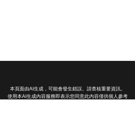
本頁面由AI生成，可能會發生錯誤。請查核重要資訊。
使用本AI生成內容服務即表示您同意此內容僅供個人參考
非商業用途，任何轉載分享皆不得違反法律或侵犯智慧財
產權，且您了解輸出內容可能不準確，所有爭議東森娛樂
保有最終解釋權