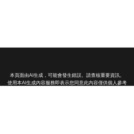
本頁面由AI生成，可能會發生錯誤。請查核重要資訊。
使用本AI生成內容服務即表示您同意此內容僅供個人參考
非商業用途，任何轉載分享皆不得違反法律或侵犯智慧財
產權，且您了解輸出內容可能不準確，所有爭議東森娛樂
保有最終解釋權
東森電視 版權所有 © 2025 EBC All Rights Reserved.
|
隱
私權政策