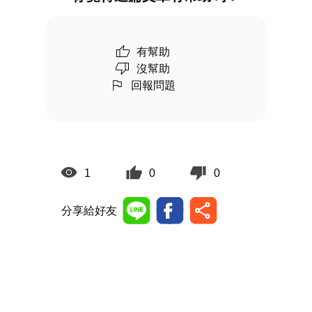
有幫助
沒幫助
回報問題
1
0
0
分享給好友