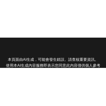
本頁面由AI生成，可能會發生錯誤。請查核重要資訊。
使用本AI生成內容服務即表示您同意此內容僅供個人參考
非商業用途，任何轉載分享皆不得違反法律或侵犯智慧財
產權，且您了解輸出內容可能不準確，所有爭議東森娛樂
保有最終解釋權
東森電視 版權所有 © 2025 EBC All Rights Reserved.
|
隱
私權政策