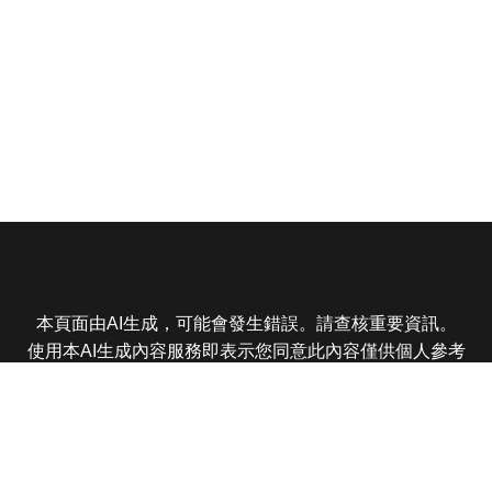
本頁面由AI生成，可能會發生錯誤。請查核重要資訊。
使用本AI生成內容服務即表示您同意此內容僅供個人參考
非商業用途，任何轉載分享皆不得違反法律或侵犯智慧財
產權，且您了解輸出內容可能不準確，所有爭議東森娛樂
保有最終解釋權