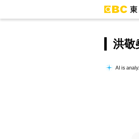
洪敬
AI is analy