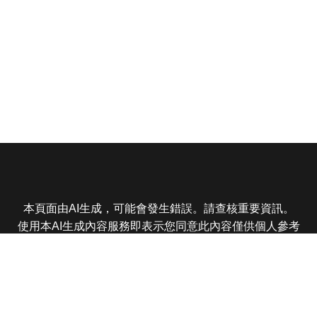
本頁面由AI生成，可能會發生錯誤。請查核重要資訊。
使用本AI生成內容服務即表示您同意此內容僅供個人參考
非商業用途，任何轉載分享皆不得違反法律或侵犯智慧財
產權，且您了解輸出內容可能不準確，所有爭議東森娛樂
保有最終解釋權