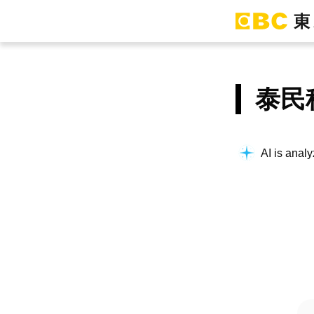
泰民
AI is analy