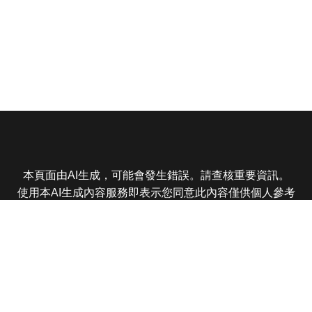
本頁面由AI生成，可能會發生錯誤。請查核重要資訊。
使用本AI生成內容服務即表示您同意此內容僅供個人參考
非商業用途，任何轉載分享皆不得違反法律或侵犯智慧財
產權，且您了解輸出內容可能不準確，所有爭議東森娛樂
保有最終解釋權
東森電視 版權所有 © 2025 EBC All Rights Reserved.
|
隱
私權政策