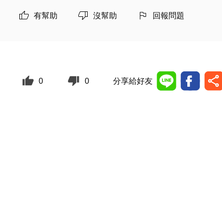
有幫助
沒幫助
回報問題
0
0
分享給好友