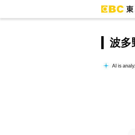
波多
AI is analy