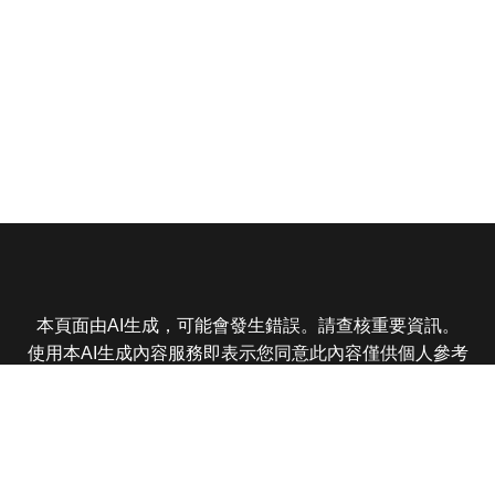
本頁面由AI生成，可能會發生錯誤。請查核重要資訊。
使用本AI生成內容服務即表示您同意此內容僅供個人參考
非商業用途，任何轉載分享皆不得違反法律或侵犯智慧財
產權，且您了解輸出內容可能不準確，所有爭議東森娛樂
保有最終解釋權