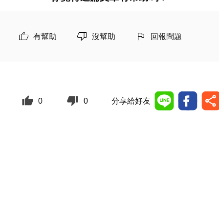
有幫助
沒幫助
回報問題
0
0
分享給好友