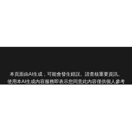
本頁面由AI生成，可能會發生錯誤。請查核重要資訊。
使用本AI生成內容服務即表示您同意此內容僅供個人參考
非商業用途，任何轉載分享皆不得違反法律或侵犯智慧財
產權，且您了解輸出內容可能不準確，所有爭議東森娛樂
保有最終解釋權
東森電視 版權所有 © 2025 EBC All Rights Reserved.
|
隱
私權政策