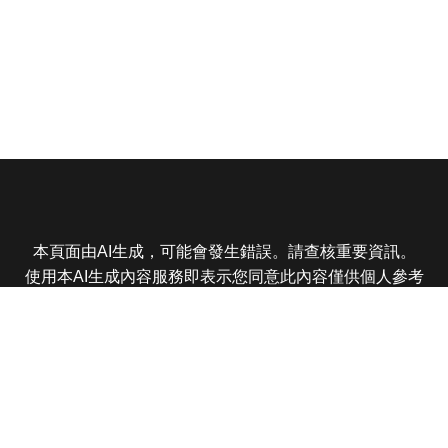
本頁面由AI生成，可能會發生錯誤。請查核重要資訊。
使用本AI生成內容服務即表示您同意此內容僅供個人參考
非商業用途，任何轉載分享皆不得違反法律或侵犯智慧財
產權，且您了解輸出內容可能不準確，所有爭議東森娛樂
保有最終解釋權
東森電視 版權所有 © 2025 EBC All Rights Reserved.
|
隱
私權政策