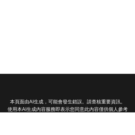
本頁面由AI生成，可能會發生錯誤。請查核重要資訊。
使用本AI生成內容服務即表示您同意此內容僅供個人參考
非商業用途，任何轉載分享皆不得違反法律或侵犯智慧財
產權，且您了解輸出內容可能不準確，所有爭議東森娛樂
保有最終解釋權