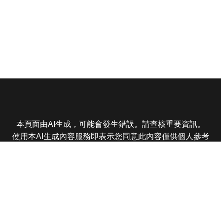
本頁面由AI生成，可能會發生錯誤。請查核重要資訊。
使用本AI生成內容服務即表示您同意此內容僅供個人參考
非商業用途，任何轉載分享皆不得違反法律或侵犯智慧財
產權，且您了解輸出內容可能不準確，所有爭議東森娛樂
保有最終解釋權
東森電視 版權所有 © 2025 EBC All Rights Reserved.
|
隱
私權政策