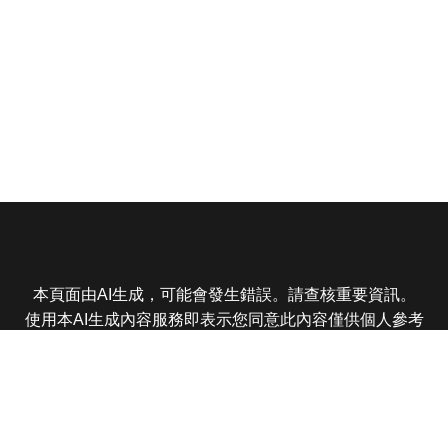
本頁面由AI生成，可能會發生錯誤。請查核重要資訊。
使用本AI生成內容服務即表示您同意此內容僅供個人參考
非商業用途，任何轉載分享皆不得違反法律或侵犯智慧財
產權，且您了解輸出內容可能不準確，所有爭議東森娛樂
保有最終解釋權