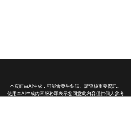
本頁面由AI生成，可能會發生錯誤。請查核重要資訊。
使用本AI生成內容服務即表示您同意此內容僅供個人參考
非商業用途，任何轉載分享皆不得違反法律或侵犯智慧財
產權，且您了解輸出內容可能不準確，所有爭議東森娛樂
保有最終解釋權