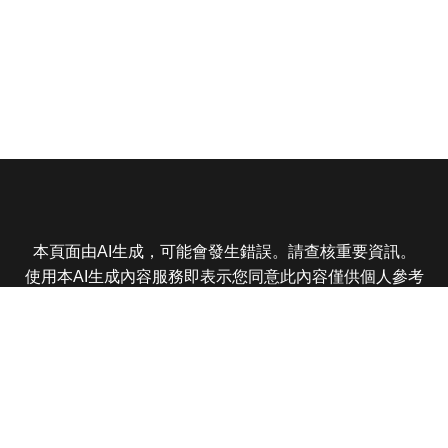
本頁面由AI生成，可能會發生錯誤。請查核重要資訊。
使用本AI生成內容服務即表示您同意此內容僅供個人參考
非商業用途，任何轉載分享皆不得違反法律或侵犯智慧財
產權，且您了解輸出內容可能不準確，所有爭議東森娛樂
保有最終解釋權
東森電視 版權所有 © 2025 EBC All Rights Reserved.
|
隱
私權政策