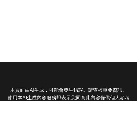
本頁面由AI生成，可能會發生錯誤。請查核重要資訊。
使用本AI生成內容服務即表示您同意此內容僅供個人參考
非商業用途，任何轉載分享皆不得違反法律或侵犯智慧財
產權，且您了解輸出內容可能不準確，所有爭議東森娛樂
保有最終解釋權