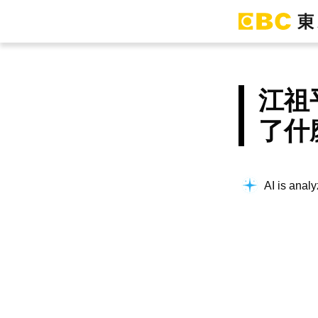
江祖
了什
AI is analy