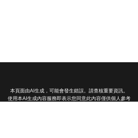
本頁面由AI生成，可能會發生錯誤。請查核重要資訊。
使用本AI生成內容服務即表示您同意此內容僅供個人參考
非商業用途，任何轉載分享皆不得違反法律或侵犯智慧財
產權，且您了解輸出內容可能不準確，所有爭議東森娛樂
保有最終解釋權