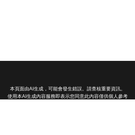
本頁面由AI生成，可能會發生錯誤。請查核重要資訊。
使用本AI生成內容服務即表示您同意此內容僅供個人參考
非商業用途，任何轉載分享皆不得違反法律或侵犯智慧財
產權，且您了解輸出內容可能不準確，所有爭議東森娛樂
保有最終解釋權