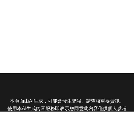
本頁面由AI生成，可能會發生錯誤。請查核重要資訊。
使用本AI生成內容服務即表示您同意此內容僅供個人參考
非商業用途，任何轉載分享皆不得違反法律或侵犯智慧財
產權，且您了解輸出內容可能不準確，所有爭議東森娛樂
保有最終解釋權