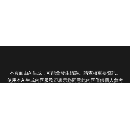
本頁面由AI生成，可能會發生錯誤。請查核重要資訊。
使用本AI生成內容服務即表示您同意此內容僅供個人參考
非商業用途，任何轉載分享皆不得違反法律或侵犯智慧財
產權，且您了解輸出內容可能不準確，所有爭議東森娛樂
保有最終解釋權
東森電視 版權所有 © 2025 EBC All Rights Reserved.
|
隱
私權政策