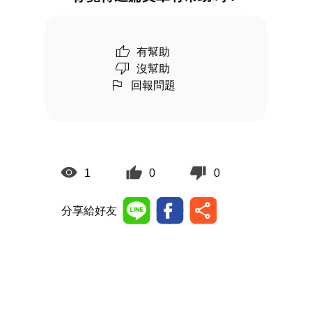
有幫助
沒幫助
回報問題
1
0
0
分享給好友