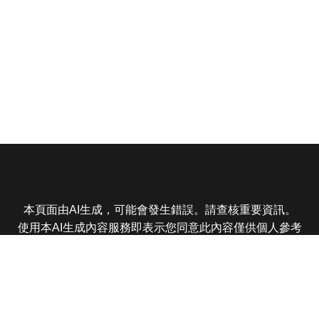
本頁面由AI生成，可能會發生錯誤。請查核重要資訊。
使用本AI生成內容服務即表示您同意此內容僅供個人參考
非商業用途，任何轉載分享皆不得違反法律或侵犯智慧財
產權，且您了解輸出內容可能不準確，所有爭議東森娛樂
保有最終解釋權