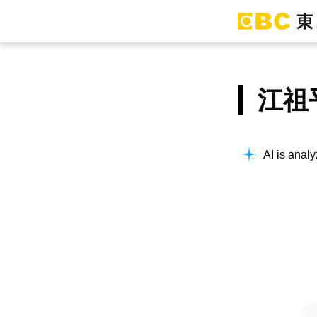
江祖
AI is analy