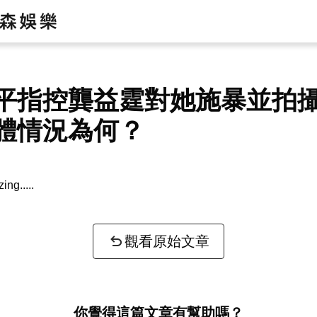
平指控龔益霆對她施暴並拍
體情況為何？
zing...
觀看原始文章
你覺得這篇文章有幫助嗎？