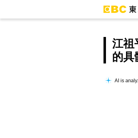
江祖
的具
AI is analy