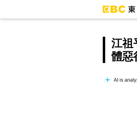
江祖
體惡
AI is analy