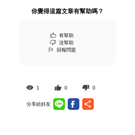
你覺得這篇文章有幫助嗎？
有幫助
沒幫助
回報問題
1
0
0
分享給好友