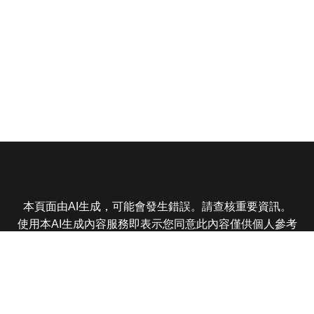
本頁面由AI生成，可能會發生錯誤。請查核重要資訊。
使用本AI生成內容服務即表示您同意此內容僅供個人參考
非商業用途，任何轉載分享皆不得違反法律或侵犯智慧財
產權，且您了解輸出內容可能不準確，所有爭議東森娛樂
保有最終解釋權