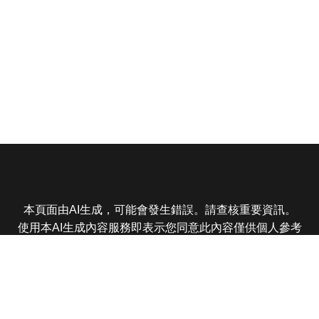
本頁面由AI生成，可能會發生錯誤。請查核重要資訊。
使用本AI生成內容服務即表示您同意此內容僅供個人參考
非商業用途，任何轉載分享皆不得違反法律或侵犯智慧財
產權，且您了解輸出內容可能不準確，所有爭議東森娛樂
保有最終解釋權