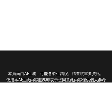
本頁面由AI生成，可能會發生錯誤。請查核重要資訊。
使用本AI生成內容服務即表示您同意此內容僅供個人參考
非商業用途，任何轉載分享皆不得違反法律或侵犯智慧財
產權，且您了解輸出內容可能不準確，所有爭議東森娛樂
保有最終解釋權