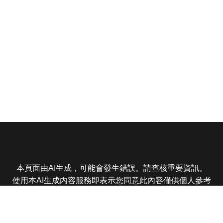
本頁面由AI生成，可能會發生錯誤。請查核重要資訊。
使用本AI生成內容服務即表示您同意此內容僅供個人參考
非商業用途，任何轉載分享皆不得違反法律或侵犯智慧財
產權，且您了解輸出內容可能不準確，所有爭議東森娛樂
保有最終解釋權