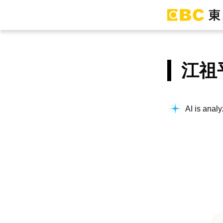
江祖
AI is analy