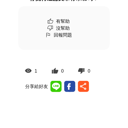
有幫助
沒幫助
回報問題
1
0
0
分享給好友