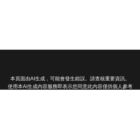
本頁面由AI生成，可能會發生錯誤。請查核重要資訊。
使用本AI生成內容服務即表示您同意此內容僅供個人參考
非商業用途，任何轉載分享皆不得違反法律或侵犯智慧財
產權，且您了解輸出內容可能不準確，所有爭議東森娛樂
保有最終解釋權
東森電視 版權所有 © 2025 EBC All Rights Reserved.
|
隱
私權政策