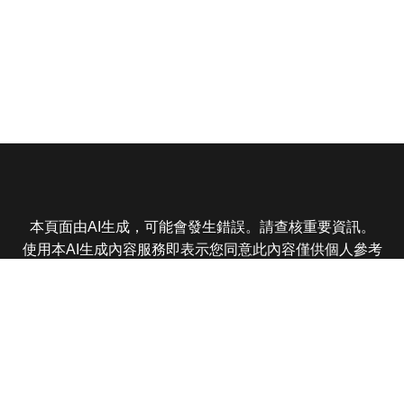
本頁面由AI生成，可能會發生錯誤。請查核重要資訊。
使用本AI生成內容服務即表示您同意此內容僅供個人參考
非商業用途，任何轉載分享皆不得違反法律或侵犯智慧財
產權，且您了解輸出內容可能不準確，所有爭議東森娛樂
保有最終解釋權
東森電視 版權所有 © 2025 EBC All Rights Reserved.
|
隱
私權政策