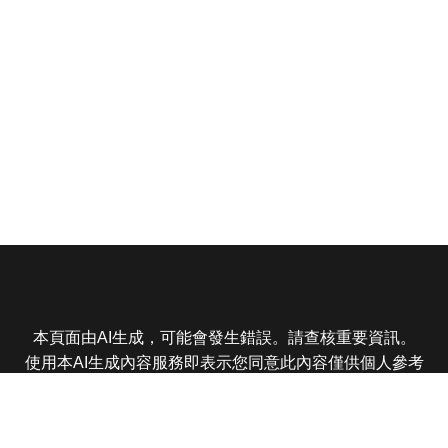
本頁面由AI生成，可能會發生錯誤。請查核重要資訊。
使用本AI生成內容服務即表示您同意此內容僅供個人參考
非商業用途，任何轉載分享皆不得違反法律或侵犯智慧財
產權，且您了解輸出內容可能不準確，所有爭議東森娛樂
保有最終解釋權