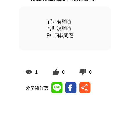
有幫助
沒幫助
回報問題
1
0
0
分享給好友