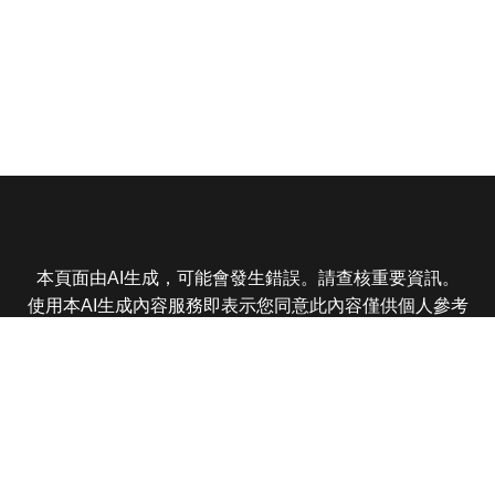
本頁面由AI生成，可能會發生錯誤。請查核重要資訊。
使用本AI生成內容服務即表示您同意此內容僅供個人參考
非商業用途，任何轉載分享皆不得違反法律或侵犯智慧財
產權，且您了解輸出內容可能不準確，所有爭議東森娛樂
保有最終解釋權
東森電視 版權所有 © 2025 EBC All Rights Reserved.
|
隱
私權政策