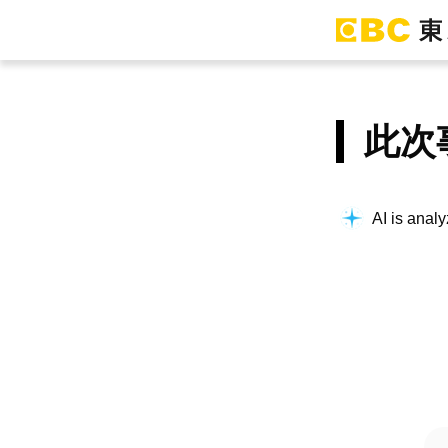
此次
AI is analy