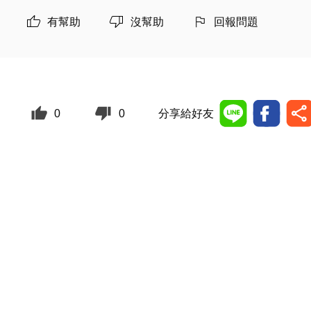
有幫助
沒幫助
回報問題
0
0
分享給好友