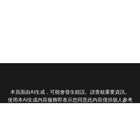
本頁面由AI生成，可能會發生錯誤。請查核重要資訊。
使用本AI生成內容服務即表示您同意此內容僅供個人參考
非商業用途，任何轉載分享皆不得違反法律或侵犯智慧財
產權，且您了解輸出內容可能不準確，所有爭議東森娛樂
保有最終解釋權